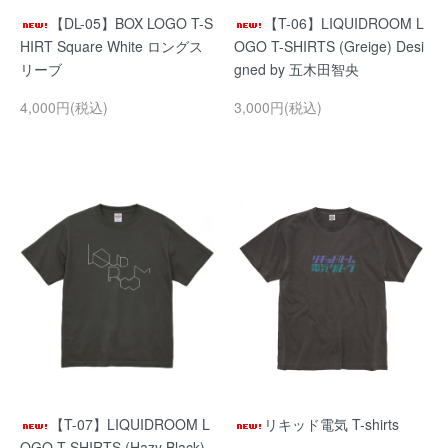
【DL-05】BOX LOGO T-S
【T-06】LIQUIDROOM L
HIRT Square White ロングス
OGO T-SHIRTS (Greige) Desi
リーブ
gned by 五木田智央
4,000円(税込)
3,000円(税込)
【T-07】LIQUIDROOM L
リキッド電気 T-shirts
OGO T-SHIRTS (Hazy Black)