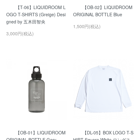
【T-06】LIQUIDROOM L
【OB-02】LIQUIDROOM
OGO T-SHIRTS (Greige) Desi
ORIGINAL BOTTLE Blue
gned by 五木田智央
1,500円(税込)
3,000円(税込)
【OB-01】LIQUIDROOM
【DL-05】BOX LOGO T-S
ORIGINAL BOTTLE Gary
HIRT Square White ロングス